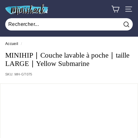
Passer
M
au
NAV
i
contenu
n
Rech
i
s
Accueil
/
h
MINIHIP ∣ Couche lavable à poche ∣ taille
a
LARGE ∣ Yellow Submarine
c
SKU:
MH-GT075
k