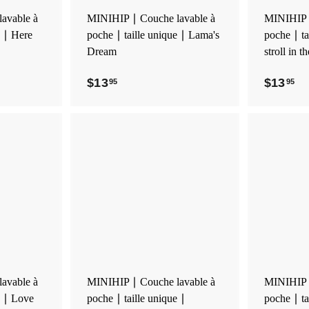
u
u
p
p
avable à
MINIHIP ∣ Couche lavable à
MINIHIP ∣
a
a
e ∣ Here
poche ∣ taille unique ∣ Lama's
poche ∣ ta
n
n
i
i
Dream
stroll in 
e
e
r
r
$13
$
$13
$
95
95
1
1
3
3
.
.
9
9
A
A
5
5
j
j
o
o
u
u
t
t
e
e
r
r
a
a
u
u
p
p
avable à
MINIHIP ∣ Couche lavable à
MINIHIP ∣
a
a
e ∣ Love
poche ∣ taille unique ∣
poche ∣ ta
n
n