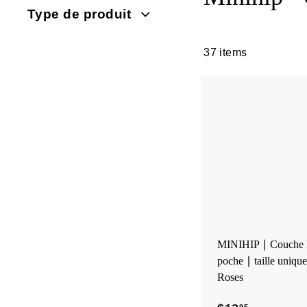
Type de produit
37 items
MINIHIP ∣ Couche l
poche ∣ taille uniqu
Roses
95