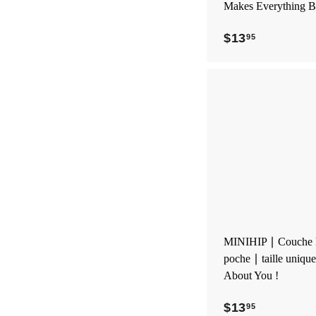
Makes Everything Be
$13
$
95
1
3
.
9
5
MINIHIP ∣ Couche l
poche ∣ taille uniqu
About You !
$13
$
95