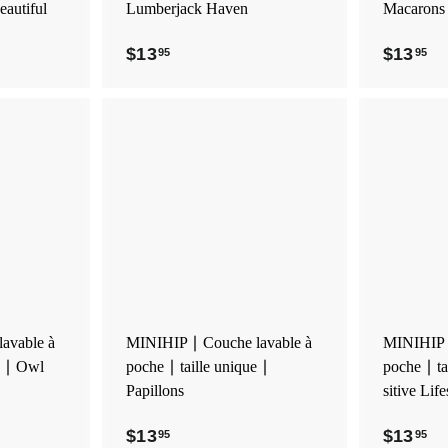
i
i
autiful
Lumberjack Haven
Macarons
e
e
r
r
$13
$
$13
$
95
95
1
1
3
3
.
.
9
9
A
A
5
5
j
j
o
o
u
u
t
t
e
e
r
r
a
a
u
u
p
p
avable à
MINIHIP ∣ Couche lavable à
MINIHIP ∣
a
a
e ∣ Owl
poche ∣ taille unique ∣
poche ∣ ta
n
n
i
i
Papillons
sitive Life
e
e
r
r
$13
$
$13
$
95
95