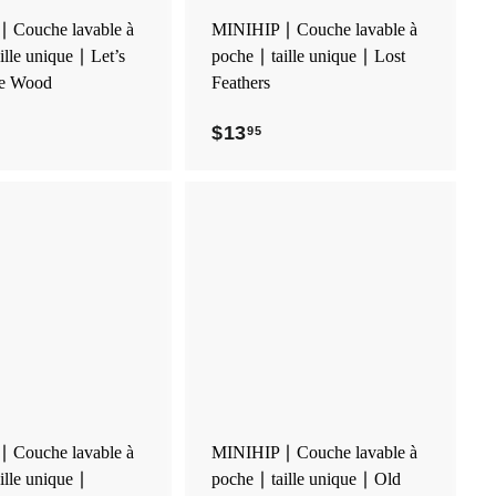
u
u
p
p
 Couche lavable à
MINIHIP ∣ Couche lavable à
a
a
ille unique ∣ Let’s
poche ∣ taille unique ∣ Lost
n
n
i
i
the Wood
Feathers
e
e
r
r
$13
$
95
1
3
.
9
A
A
5
j
j
o
o
u
u
t
t
e
e
r
r
a
a
u
u
p
p
 Couche lavable à
MINIHIP ∣ Couche lavable à
a
a
ille unique ∣
poche ∣ taille unique ∣ Old
n
n