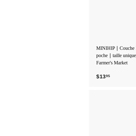
5
MINIHIP ∣ Couche l
poche ∣ taille unique
Farmer's Market
$13
$
95
1
3
.
9
5