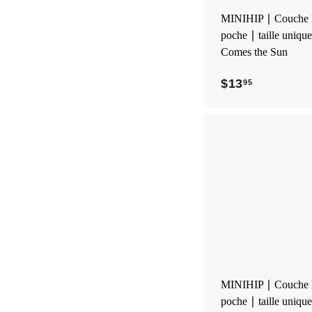
MINIHIP ∣ Couche l
poche ∣ taille uniqu
Comes the Sun
$13
$
95
1
3
.
9
5
MINIHIP ∣ Couche l
poche ∣ taille uniqu