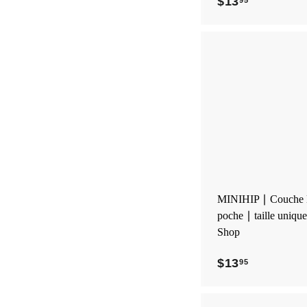
$13
$
1
3
.
9
5
MINIHIP ∣ Couche l
poche ∣ taille uniqu
Shop
$13
$
95
1
3