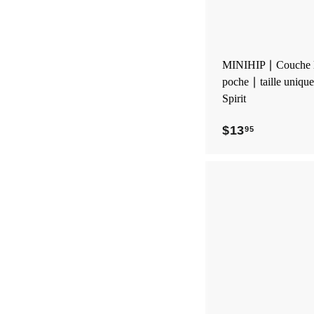
MINIHIP ∣ Couche l
poche ∣ taille uniqu
Spirit
$13
$
95
1
3
.
9
5