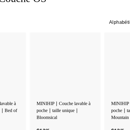
Applique
A
A
j
j
o
o
u
u
t
t
e
e
r
r
a
a
u
u
p
p
avable à
MINIHIP ∣ Couche lavable à
MINIHIP ∣
a
a
e ∣ Bed of
poche ∣ taille unique ∣
poche ∣ ta
n
n
i
i
Bloomsical
Mountain
e
e
r
r
95
95