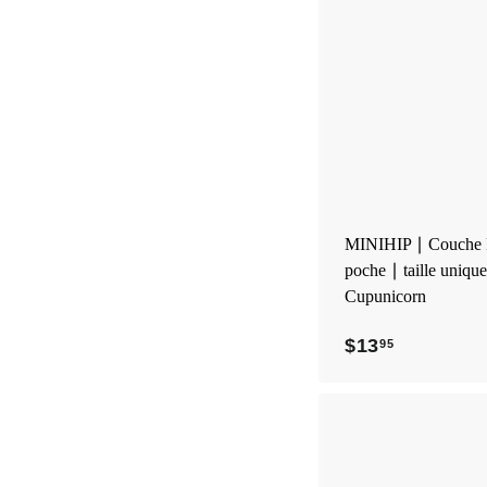
.
9
5
MINIHIP ∣ Couche l
poche ∣ taille unique
Cupunicorn
$13
$
95
1
3
.
9