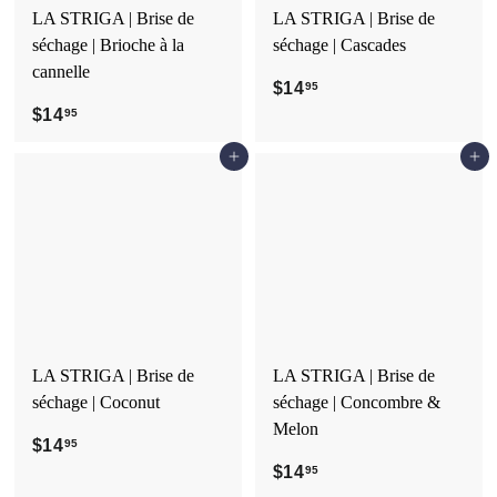
LA STRIGA | Brise de
LA STRIGA | Brise de
séchage | Brioche à la
séchage | Cascades
cannelle
$14
$
95
$14
$
1
95
1
4
Ajouter au panier
Ajouter au panier
4
.
.
9
9
5
5
LA STRIGA | Brise de
LA STRIGA | Brise de
séchage | Coconut
séchage | Concombre &
Melon
$14
$
95
1
$14
$
95