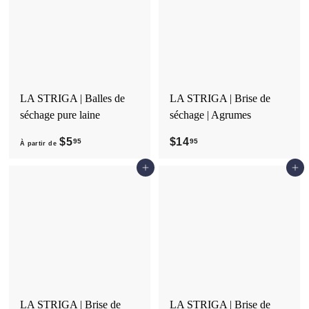
LA STRIGA | Balles de
LA STRIGA | Brise de
séchage pure laine
séchage | Agrumes
$5
À
$14
$
95
95
À partir de
p
1
Ajouter au panier
Ajouter au panier
a
4
r
.
t
9
i
5
r
d
e
$
LA STRIGA | Brise de
LA STRIGA | Brise de
5