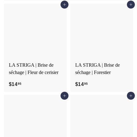
4
1
Ajouter au panier
Ajouter au panier
.
4
9
.
5
9
5
LA STRIGA | Brise de
LA STRIGA | Brise de
séchage | Fleur de cerisier
séchage | Forestier
$14
$
$14
$
95
95
1
1
Ajouter au panier
Ajouter au panier
4
4
.
.
9
9
5
5