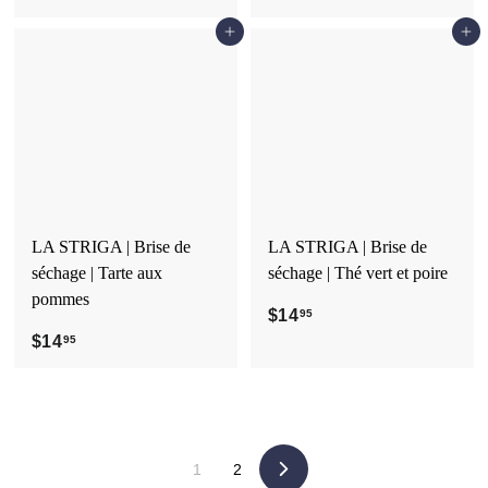
1
1
Ajouter au panier
Ajouter au panier
4
4
.
.
9
9
5
5
LA STRIGA | Brise de
LA STRIGA | Brise de
séchage | Tarte aux
séchage | Thé vert et poire
pommes
$14
$
95
$14
$
1
95
1
4
4
.
.
9
9
5
1
2
5
Suivant