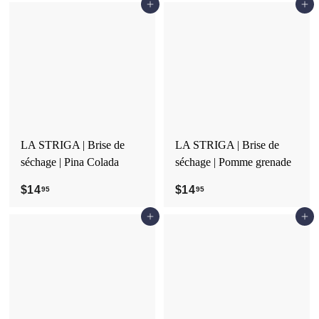
Ajouter au panier
Ajouter au panier
4
.
.
9
9
5
5
LA STRIGA | Brise de
LA STRIGA | Brise de
séchage | Pina Colada
séchage | Pomme grenade
$14
$
$14
$
95
95
1
1
Ajouter au panier
Ajouter au panier
4
4
.
.
9
9
5
5