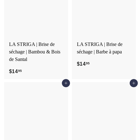
9
9
5
5
LA STRIGA | Brise de
LA STRIGA | Brise de
séchage | Bambou & Bois
séchage | Barbe à papa
de Santal
$14
$
95
$14
$
1
95
1
4
Ajouter au panier
Ajouter au panier
4
.
.
9
9
5
5