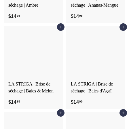
séchage | Ambre
séchage | Ananas-Mangue
.
9
$14
$
$14
$
95
95
5
1
1
Ajouter au panier
Ajouter au panier
4
4
.
.
9
9
5
5
LA STRIGA | Brise de
LA STRIGA | Brise de
séchage | Baies & Melon
séchage | Baies d'Açaï
$14
$
$14
$
95
95
1
1
Ajouter au panier
Ajouter au panier
4
4
.
.