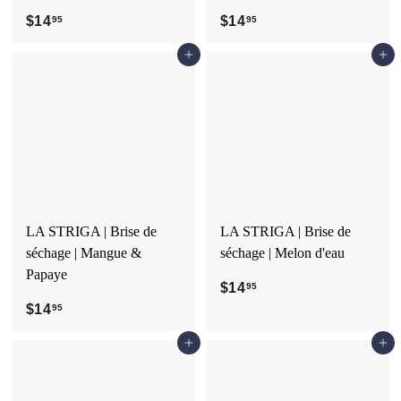
$14
$
$14
$
95
95
1
1
Ajouter au panier
Ajouter au panier
4
4
.
.
9
9
5
5
LA STRIGA | Brise de
LA STRIGA | Brise de
séchage | Mangue &
séchage | Melon d'eau
Papaye
$14
$
95
$14
$
1
95
1
4
Ajouter au panier
Ajouter au panier
4
.
.
9
9
5