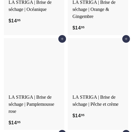
LA STRIGA | Brise de
LA STRIGA | Brise de
séchage | Océanique
séchage | Orange &
Gingembre
$14
$
95
1
$14
$
95
4
1
Ajouter au panier
Ajouter au panier
.
4
9
.
5
9
5
LA STRIGA | Brise de
LA STRIGA | Brise de
séchage | Pamplemousse
séchage | Pêche et crème
rose
$14
$
95
$14
$
1
95
1
4