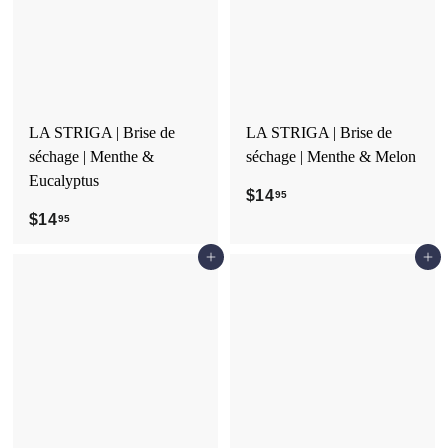
5
LA STRIGA | Brise de
LA STRIGA | Brise de
séchage | Menthe &
séchage | Menthe & Melon
Eucalyptus
$14
$
95
$14
$
1
95
1
4
Ajouter au panier
Ajouter au panier
4
.
.
9
9
5
5