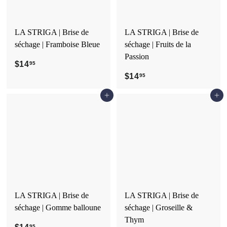
LA STRIGA | Brise de
LA STRIGA | Brise de
séchage | Framboise Bleue
séchage | Fruits de la
Passion
$14
$
95
1
$14
$
95
4
1
Ajouter au panier
Ajouter au panier
.
4
9
.
5
9
5
LA STRIGA | Brise de
LA STRIGA | Brise de
séchage | Gomme balloune
séchage | Groseille &
Thym
95