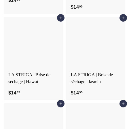
$14
$
1
$14
$
95
4
1
Ajouter au panier
Ajouter au panier
.
4
9
.
5
9
5
LA STRIGA | Brise de
LA STRIGA | Brise de
séchage | Hawaï
séchage | Jasmin
$14
$
$14
$
95
95
1
1
Ajouter au panier
Ajouter au panier
4
4
.
.
9
9
5
5