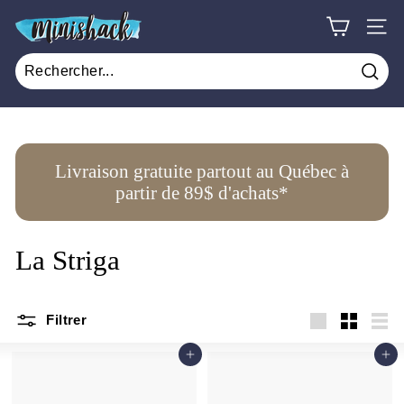
Passer
M
au
NAV
i
contenu
n
Rech
i
s
h
Livraison gratuite partout au Québec à
a
partir de 89$ d'achats*
c
k
La Striga
Filtrer
Grande
Petit
List
Ajouter au panier
Ajouter au panier