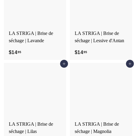
LA STRIGA | Brise de
LA STRIGA | Brise de
séchage | Lavande
séchage | Lessive d'Antan
$14
$
$14
$
95
95
1
1
Ajouter au panier
Ajouter au panier
4
4
.
.
9
9
5
5
LA STRIGA | Brise de
LA STRIGA | Brise de
séchage | Lilas
séchage | Magnolia