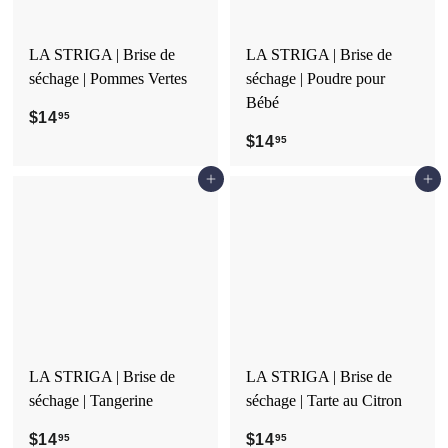
LA STRIGA | Brise de
LA STRIGA | Brise de
séchage | Pommes Vertes
séchage | Poudre pour
Bébé
$14
$
95
1
$14
$
95
4
1
Ajouter au panier
Ajouter au panier
.
4
9
.
5
9
5
LA STRIGA | Brise de
LA STRIGA | Brise de
séchage | Tangerine
séchage | Tarte au Citron
$14
$
$14
$
95
95