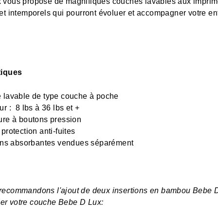
 vous propose de magnifiques couches lavables aux impri
et intemporels qui pourront évoluer et accompagner votre en
.
tiques
 lavable de type couche à poche
r : 8 lbs à 36 lbs et +
re à boutons pression
protection anti-fuites
ions absorbantes vendues séparément
recommandons l'ajout de deux insertions en bambou Bebe 
r votre couche Bebe D Lux: