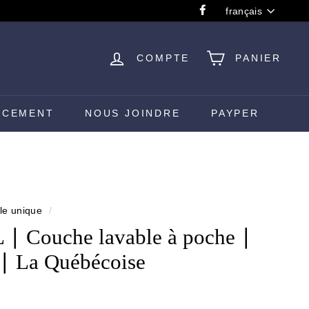
Langue
français
Facebook
COMPTE
PANIER
e
NCEMENT
NOUS JOINDRE
PAYPER
le unique
/
 Couche lavable à poche ∣
e ∣ La Québécoise