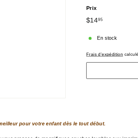
Prix
Prix
$14
$14.95
95
régulier
En stock
Frais d'expédition
calculé
meilleur pour votre enfant dès le tout début.