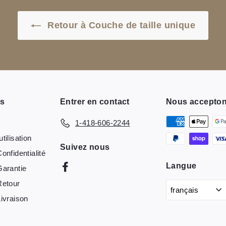
Retour à Couche de taille unique
ns
Entrer en contact
Nous accepto
e
1-418-606-2244
tilisation
Suivez nous
onfidentialité
Langue
Facebook
Garantie
Retour
français
Livraison