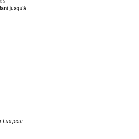
més
fant jusqu'à
D Lux pour