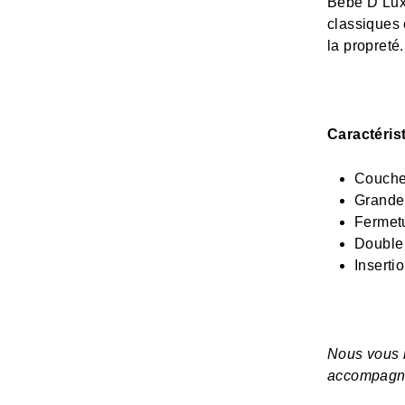
Bebe D Lux
classiques 
la propreté
Caractéris
Couche
Grandeu
Fermetu
Double 
Insert
Nous vous 
accompagne